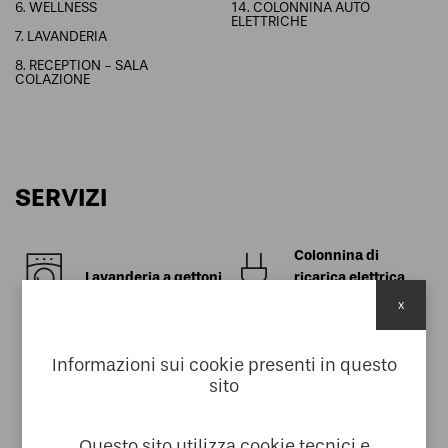
6. WELLNESS
14. COLONNINA AUTO
ELETTRICHE
7. LAVANDERIA
8. RECEPTION - SALA
COLAZIONE
SERVIZI
Colonnina di
Lavanderia a gettoni
ricarica elettrica
auto
x
Noleggio & Bike
Pool & Wellness
Room
Informazioni sui cookie presenti in questo
sito
Prodotti
Kit di
Servizio colazione
cosmetici
benvenuto
Questo sito utilizza cookie tecnici e