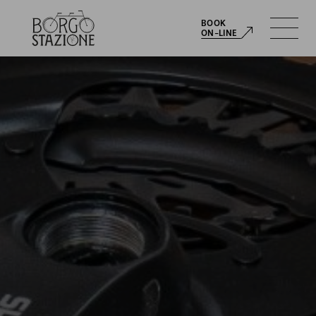
BOOK
ITA
ON-LINE
ITA
ENG