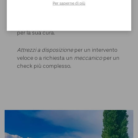
BIKE ROOM
Per saperne di più
Potrai dormire sereno mettendo al sicuro la
tua bici e trovare tutto quello che ti serve
per la sua cura.
Attrezzi a disposizione
per un intervento
veloce o a richiesta un
meccanico
per un
check più complesso.